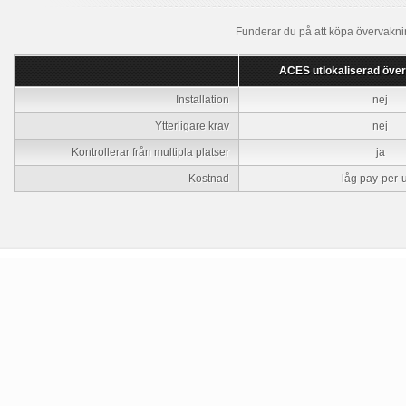
Funderar du på att köpa övervakn
ACES utlokaliserad över
Installation
nej
Ytterligare krav
nej
Kontrollerar från multipla platser
ja
Kostnad
låg pay-per-