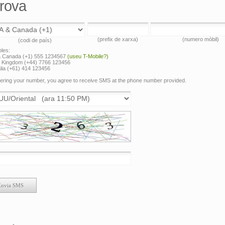
Prova
(prefix de xarxa)
(numero mòbil)
(codi de país)
les:
 Canada (+1) 555 1234567
(useu T-Mobile?)
d Kingdom (+44) 7766 123456
lia (+61) 414 123456
ering your number, you agree to receive SMS at the phone number provided.