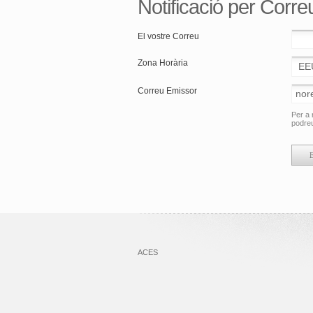
Notificació per Corr
El vostre Correu
Zona Horària
Correu Emissor
Per a 
podreu
ACES