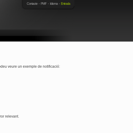
Contacte
PMF
Idioma
Entrada
podeu veure un exemple de notificació:
ror relevant.