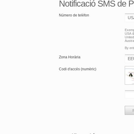
Notificació SMS de 
Número de telèfon
Exemp
USA &
Unite
Austra
By ent
Zona Horària
Codi d'accés (numèric)