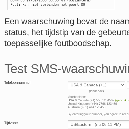
DOWN op 27/02/2005 03:55 AM (US/Eastern)
Fout: kan niet verbinden met poort 80
Een waarschuwing bevat de naam 
status, het tijdstip van de gebeurt
toepasselijke foutboodschap.
Test SMS-waarschuwi
Telefoonnummer
(landcode)
Voorbeelden:
USA & Canada (+1) 555 1234567
(gebruikt
United Kingdom (+44) 7766 123456
Australia (+61) 414 123456
By entering your number, you agree to rec
Tijdzone