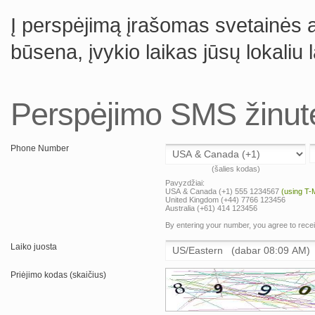
Į perspėjimą įrašomas svetainės 
būsena, įvykio laikas jūsų lokaliu l
Perspėjimo SMS žinut
Phone Number
(šalies kodas)
Pavyzdžiai:
USA & Canada (+1) 555 1234567
(using T-
United Kingdom (+44) 7766 123456
Australia (+61) 414 123456
By entering your number, you agree to rec
Laiko juosta
Priėjimo kodas (skaičius)