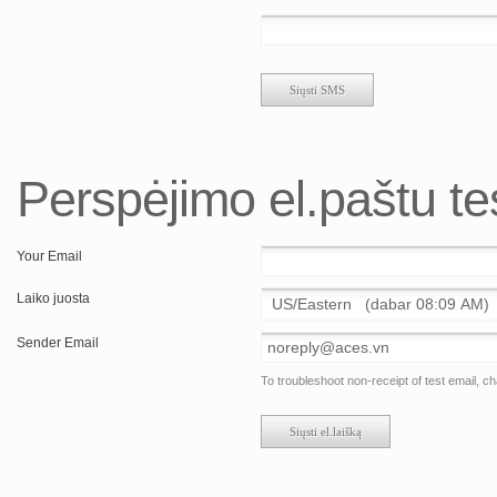
Perspėjimo el.paštu t
Your Email
Laiko juosta
Sender Email
To troubleshoot non-receipt of test email, 