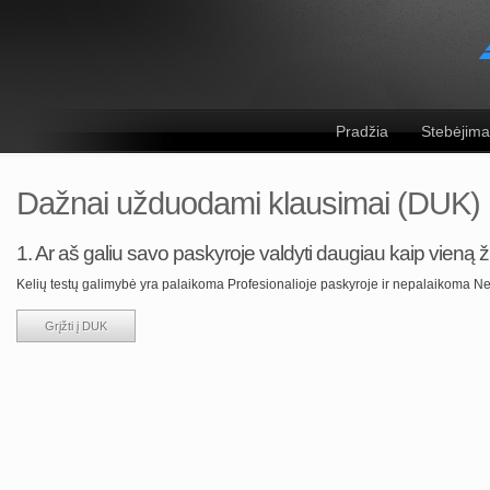
Pradžia
Stebėjima
Dažnai užduodami klausimai (DUK)
1. Ar aš galiu savo paskyroje valdyti daugiau kaip vieną ži
Kelių testų galimybė yra palaikoma Profesionalioje paskyroje ir nepalaikoma 
Grįžti į DUK