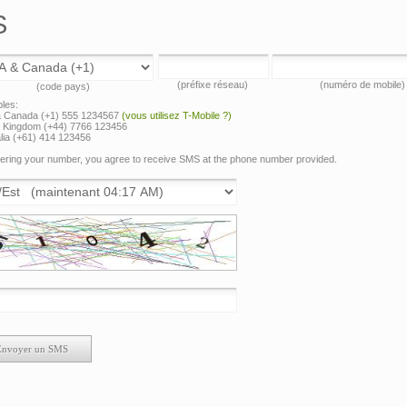
S
(préfixe réseau)
(numéro de mobile)
(code pays)
les:
 Canada (+1) 555 1234567
(vous utilisez T-Mobile ?)
d Kingdom (+44) 7766 123456
lia (+61) 414 123456
ering your number, you agree to receive SMS at the phone number provided.