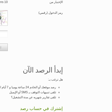
الإختبار من
10 default monitoring stations
رمز الدخول (رقمي)
إبدأ الرصد الآن
هل ترغب بـ:
رصد موقعك أو الخادم 24 ساعة يوميا و 7 أيام الأسبوع و 365 يوم في السنة
تلقى تنبيهات التوقف بـ SMS أو الإيميل
تلقى تقارير شهريه عن مدة التشغيل؟
إشترك في حساب رصد