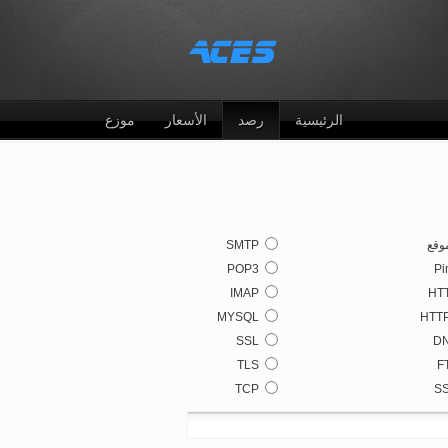
الرئيسية
رصد
الأسعار
موزع
موقع
SMTP
POP3
Pi
IMAP
HT
MYSQL
HTT
SSL
D
TLS
F
TCP
S