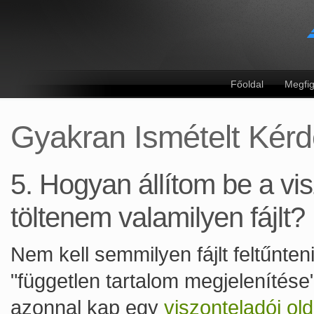
Főoldal
Megfig
Gyakran Ismételt Kér
5. Hogyan állítom be a vis
töltenem valamilyen fájlt?
Nem kell semmilyen fájlt feltűnt
"független tartalom megjelenítése
azonnal kap egy
viszonteladói old